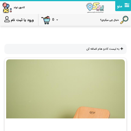
منو
کادوی تولد
0
ورود یا ثبت نام
دنبال چی میگردی؟
به لیست کادو هام اضافه کن