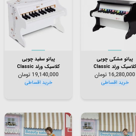
پیانو مشکی چوبی
پیانو سفید چوبی
کلاسیک ورلد Classic
کلاسیک ورلد Classic
16,280,000
تومان
World Black Piano
19,140,000
تومان
World Fantasy Piano
مدل 2817
مدل 40536