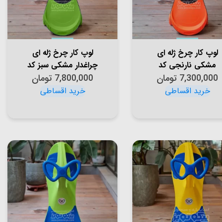
لوپ کار چرخ ژله ای
لوپ کار چرخ ژله ای
مشکی نارنجی کد
چراغدار مشکی سبز کد
7,300,000
PSA1816
تومان
7,800,000
PCH1830
تومان