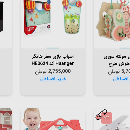
ی مونته سوری
اسباب بازی سفر هانگر
هوش طرح
Huanger کد HE0624
53658
5,7
تومان
2,755,000
تومان
%11