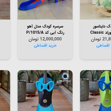
دک دایناسور
سرسره کودک مدل آهو
کلاسیک ورلد Classic
رنگ آبی کد P/1015/A
21,
World Di
تومان
12,000,000
تومان
1