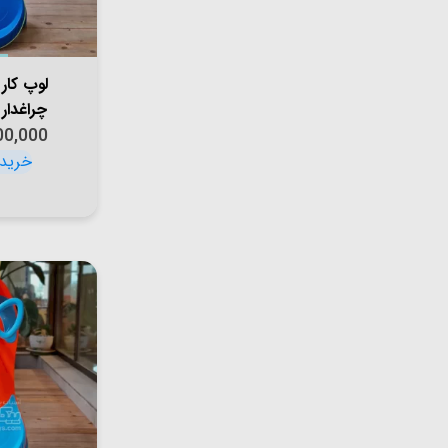
لوپ کار
چراغدار
915
00,000