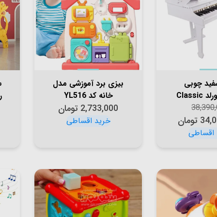
سفید چوبی
بیزی برد آموزشی مدل
س
کلاسیک ورلد Classic
خانه کد YL516
ر
38,390
World Gran
2,733,000
تومان
34,
تومان