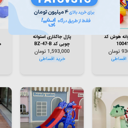
وانه هوش کد
پازل جاگذاری استوانه
1004
چوبی کد BZ-47-B
ه
93
تومان
1,593,000
تومان