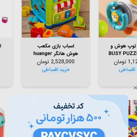
 توپ هوش و
اسباب بازی مکعب
ا
لیت BUSY PUZZLE
هوش هانگر huanger
1,1
تومان
HAND CAT
کد HE0520
2,528,000
تومان
99