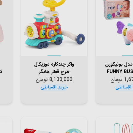
مدل یونیکورن
واکر چندکاره موزیکال
FUNNY BU
طرح قطار هانگر
1,6
تومان
huanger کد HE0839
8,130,000
تومان