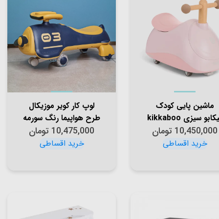
ماشین پایی کودک
لوپ کار کویر موزیکال
کیکابو سیزی kikkaboo
طرح هواپیما رنگ سورمه
10,450,000
تومان
Sizzy رنگ صورتی کد
ای کد P/QT8081/SO
10,475,000
تومان
6881929