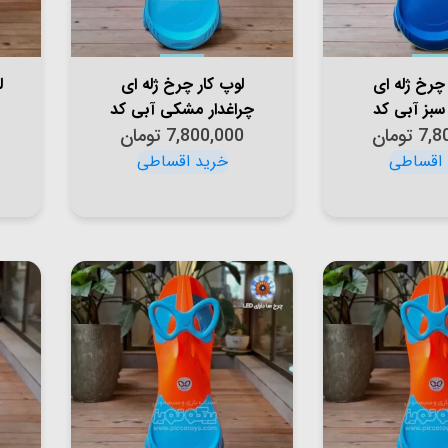
 چرخ ژله ای
لوپ کار چرخ ژله ای
ل
 سبز آبی کد
چراغدار مشکی آبی کد
7,8
PCH1
تومان
7,800,000
PCH1854
تومان