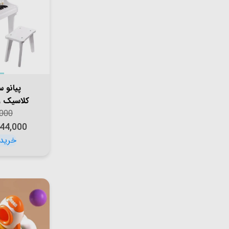
پیانو 
d Piano
,000
White مدل 54273
044,000