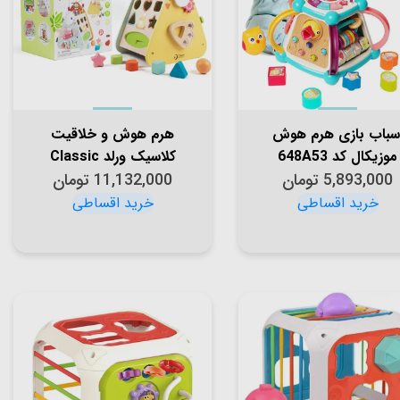
سباب بازی هرم هوش
هرم هوش و خلاقیت
موزیکال کد 648A53
کلاسیک ورلد Classic
5,893,000
تومان
11,132,000
World Happy Hen
تومان
Activity Box کد 20172