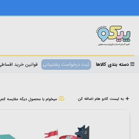
دسته بندی کالاها
ثبت درخواست پشتیبانی
قوانین خرید اقساطی
به لیست کادو هام اضافه کن
میخوام با محصول دیگه مقایسه کنم!