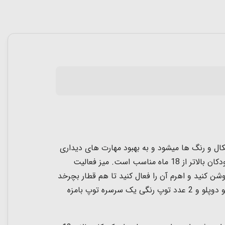
ال و رنگ ها میشود و به بهبود مهارت های دیداری
18 ماه مناسب است.
میز فعالیت
ن کنید و اهرم آن را فعال کنید تا هم قطار بچرخد
و هم کلی بازی با این میز فعالیت موزیکال انجام دهید. طرف دیگر این میز فعالیت صفحه لگو است که میتوان با 26 تکه لگو دوپلو و 2 عدد توپ رنگی یک سرسره توپ بامزه