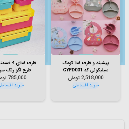
پیشبند و ظرف غذا کودک
ظرف غذای 4 
سیلیکونی کد GYFD001
طرح لگو رنگ سر
2,518,000
تومان
سبزآبی کد P/82143/B
785,000
توم