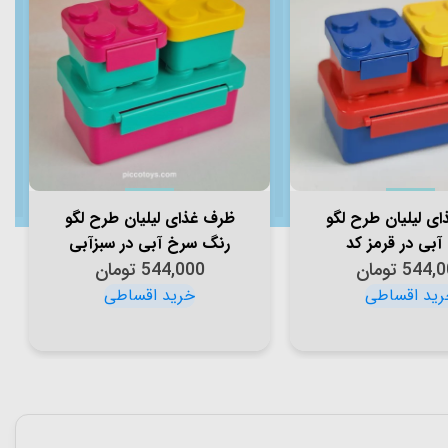
ی لیلیان طرح لگو
ظرف غذای لیلیان طرح لگو
آبی در قرمز کد
رنگ سرخ آبی در سبزآبی
544,0
P/82142/
تومان
کد P/82142/D
544,000
تومان