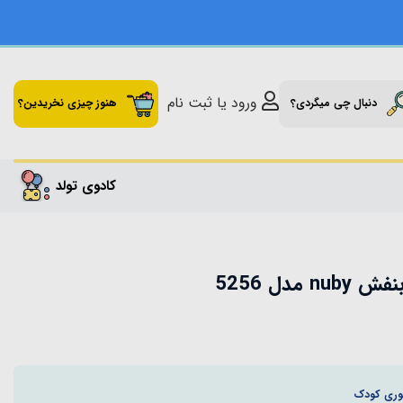
ورود یا ثبت نام
دنبال چی میگردی؟
هنوز چیزی نخریدین؟
کادوی تولد
مدل 5256
وری كودک