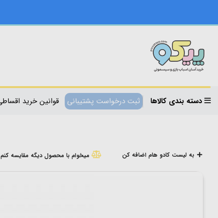
دسته بندی کالاها
ثبت درخواست پشتیبانی
قوانین خرید اقساطی
به لیست کادو هام اضافه کن
میخوام با محصول دیگه مقایسه کنم!