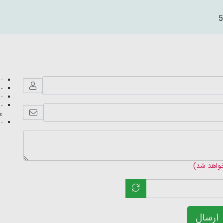
5
- 
- 
- 
- 
عک
- 
خواهد شد)
ارسال