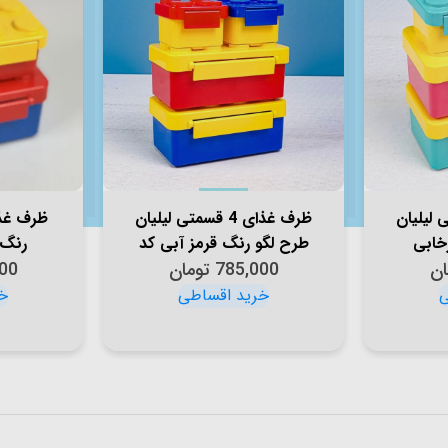
قسمتی لیلیان
ظرف غذای 4 قسمتی لیلیان
ظرف غذا
خابی
طرح لگو رنگ قرمز آبی کد
رنگ 
ان
785,000
P/82143/A
تومان
00
F