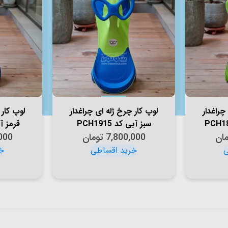
چراغدار
لوپ کار چرخ ژله ای چراغدار
لوپ کار 
سبز آبی کد PCH1915
قرمز آبی 
مان
7,800,000
تومان
000