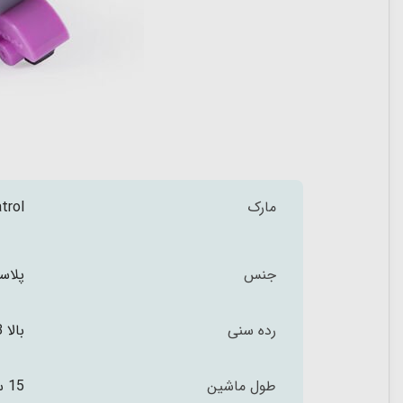
مارک
trol
جنس
پلاس
رده سنی
بالا 3 سال
طول ماشین
15 سانتی متر