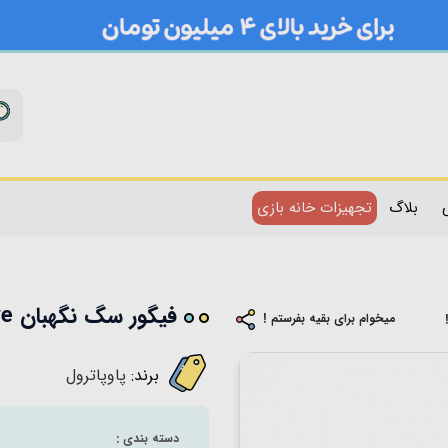
بلاگ
تجهیزات خانه بازی
فیگور سگ نگهبان Skye با ماشین اسپین مستر مدل 6022627
میخوام برای بقیه بفرستم !
برند:
پاوپاترول
دسته بندی :