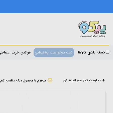
دسته بندی کالاها
ثبت درخواست پشتیبانی
قوانین خرید اقساطی
به لیست کادو هام اضافه کن
میخوام با محصول دیگه مقایسه کنم!