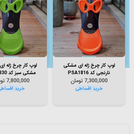
لوپ کار چرخ ژله ای مشکی
لوپ کار چرخ ژله ای 
نارنجی کد PSA1816
مشکی سبز کد PCH1830
7,300,000
تومان
7,800,000
تو