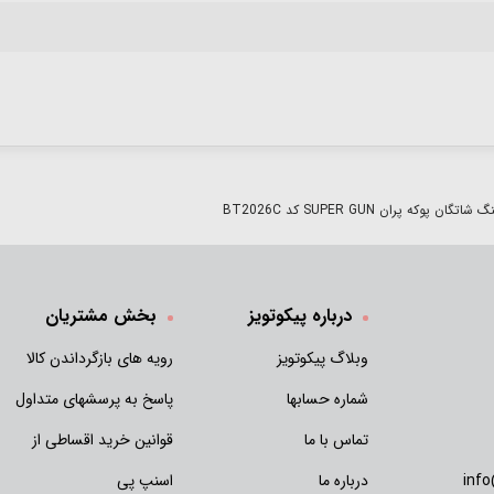
اتگان پوکه پران SUPER GUN کد BT2026C
درباره پیکوتویز
بخش مشتریان
وبلاگ پیکوتویز
رویه های بازگرداندن کالا
شماره حسابها
پاسخ به پرسشهای متداول
تماس با ما
قوانین خرید اقساطی از
inf
درباره ما
اسنپ پی