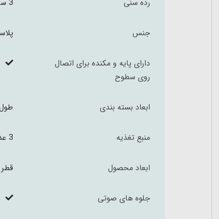
رده سنی
3 سال به بالا
جنس
پلاستیک درجه S
دارای پایه و مکنده برای اتصال
روی سطوح
ابعاد بسته بندی
طول 21 ارتفاع 20 عمق 5.5 سا
منبع تغذیه
3 عدد باتری قلمی gp alkaline
ابعاد محصول
قطر 20 عمق 4.5 سانتیمت
جلوه های صوتی