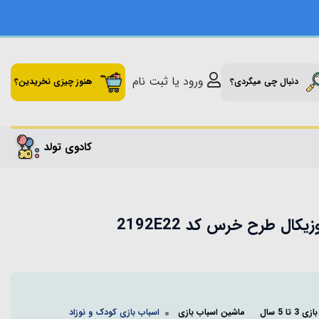
ورود یا ثبت نام
دنبال چی میگردی؟
هنوز چیزی نخریدین؟
کادوی تولد
کال طرح خرس کد 2192E22
 تا 5 سال
ماشین اسباب بازی
اسباب بازی کودک و نوزاد