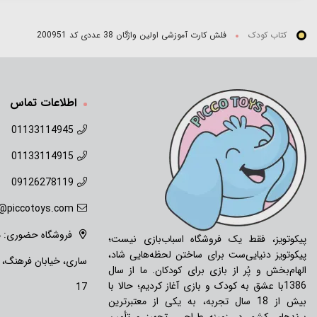
کتاب کودک
فلش کارت آموزشی اولین واژگان 38 عددی کد 200951
اطلاعات تماس
01133114945
01133114915
09126278119
o@piccotoys.com
فروشگاه حضوری: ما
پیکوتویز، فقط یک فروشگاه اسباب‌بازی نیست؛
پیکوتویز دنیایی‌ست برای ساختن لحظه‌هایی شاد،
ساری، خیابان فرهنگ،
الهام‌بخش و پُر از بازی برای کودکان. ما از سال
1386با عشق به کودک و بازی آغاز کردیم؛ حالا با
17
بیش از 18 سال تجربه، به یکی از معتبرترین
برندهای کشور در زمینه طراحی، تجهیز و تأمین