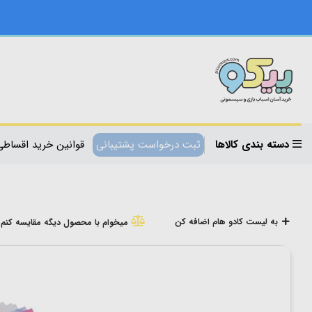
دسته بندی کالاها
ثبت درخواست پشتیبانی
قوانین خرید اقساطی
به لیست کادو هام اضافه کن
میخوام با محصول دیگه مقایسه کنم!