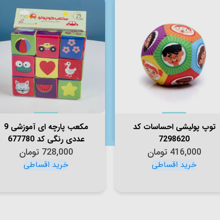
توپ پولیشی احساسات کد
مکعب پارچه ای آموزشی 9
7298620
عددی رنگی کد 677780
416,000
تومان
728,000
تومان