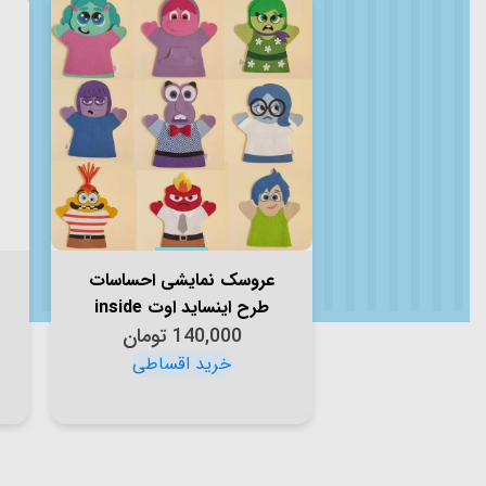
عروسک نمایشی احساسات
طرح اینساید اوت inside
Out کد 7268821
140,000
تومان