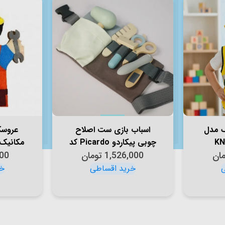
ک مدل
اسباب بازی ست اصلاح
عروسک
چوبی پیکاردو Picardo کد
مکانیک مدل 
مان
1,526,000
BZ-43-D
تومان
00