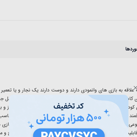
وردها
دریل کد T015B برای کودکانی که علاقه به بازی های وانمودی دارند و دوست دارند یک نجار
سنی 3 سال به بالا و به عنوان اسباب بازی پسرانه ب
گوشتی، سری دریل، پیچ و مهره و..... میباشد که برای کودکان 3 سال به بالا که عاشق اسبا
ند به ابزار مهندسی و نجاری و کار با ابزار دارند هدیه ای بسیار منا
کیفیت ABS و فاقد مواد مضر و شیمیایی و رنگ مصنوعی مثل BPA ساخته شده است. همچنی
قابلیت حرکت به چپ و راست دارد و با کمک این دریل میتوان پیچ و مه