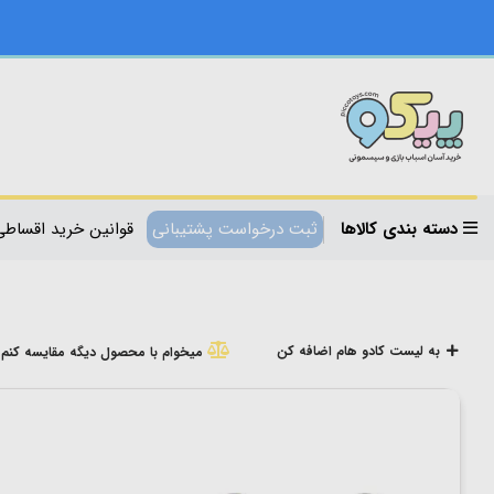
دسته بندی کالاها
ثبت درخواست پشتیبانی
قوانین خرید اقساطی
به لیست کادو هام اضافه کن
میخوام با محصول دیگه مقایسه کنم!