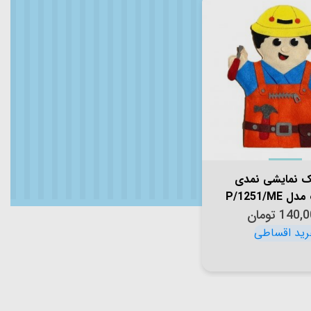
 نمایشی نمدی
P/1251/ME
140,0
تومان