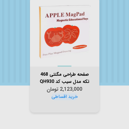
صفحه طراحی مگنتی 468
تکه مدل سیب کد QH930
2,123,000
تومان