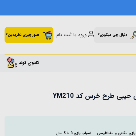
ورود یا ثبت نام
دنبال چی میگردی؟
هنوز چیزی نخریدین؟
کادوی تولد
یبی طرح خرس کد YM210
بازی مگنتی و مغناطیسی
اسباب بازی 3 تا 5 سال