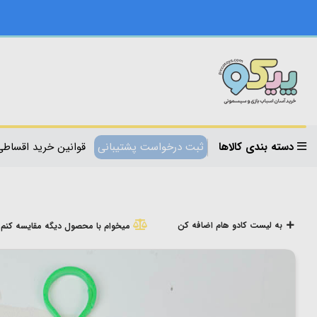
دسته بندی کالاها
ثبت درخواست پشتیبانی
قوانین خرید اقساطی
به لیست کادو هام اضافه کن
میخوام با محصول دیگه مقایسه کنم!