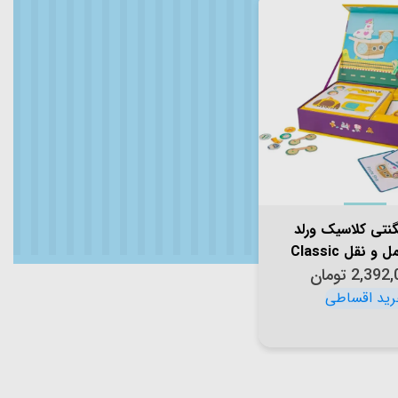
گنتی کلاسیک ورلد
مدل حمل و نقل Classic
2,392,
World Magne
تومان
Traffic&Transpo
کد 20026