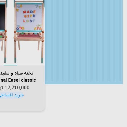
nal Easel classic
world کد 53887
17,710,000
تو