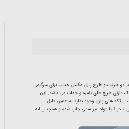
 و در هر دو طرف دو طرح پازل مگنتی جذاب برای سرگرمی
 برای بچه های 3 سال و بالاتر میباشد. این پازل کودک دارای طرح های بامزه و جذاب می باشد. این
 تکه های پازل وجود ندارد به همین دلیل
نگهداری و حمل آن آسان است همچنین این جورچین مگنتی قابلیت چسبیدن روی سطوح فلزی رو هم دارد. پازل های مگنتی 2 در 1 با مواد غیر سمی چاپ شده و همچنین لبه