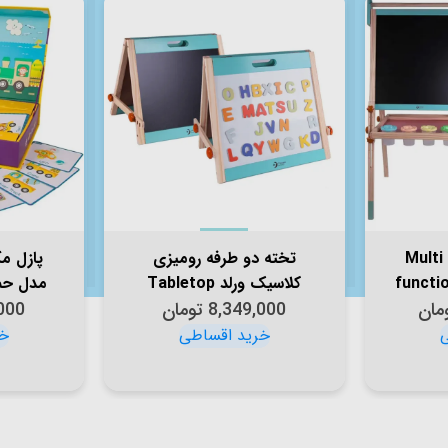
تخته سیاه و سفید Multi
تخته دو طرفه رومیزی
پازل م
functio
کلاسیک ورلد Tabletop
مان
8,349,000
تومان
Easel classic world کد
000
tic
rtation
53870