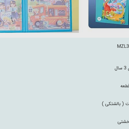
MZL3
ال
( بالشتکی )
خشتی