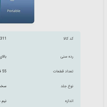
کد کالا
311
رده سنی
بالای 3 س
تعداد قطعات
55 قطعه
نوع جلد
سخت 
اندازه
نیم 