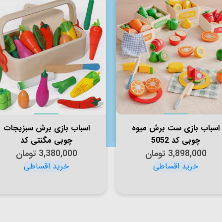
اسباب بازی ست برش میوه
اسباب بازی برش سبزیجات
چوبی کد 5052
چوبی مگنتی کد
3,898,000
تومان
3,380,000
JHTOY397
تومان