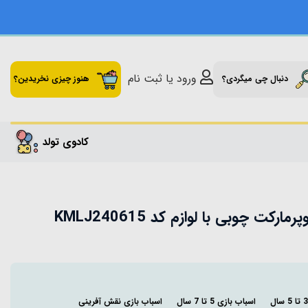
ورود یا ثبت نام
دنبال چی میگردی؟
هنوز چیزی نخریدین؟
کادوی تولد
کت چوبی با لوازم کد KMLJ240615
اسباب بازی 5 تا 7 سال
اسباب بازی نقش آفرینی