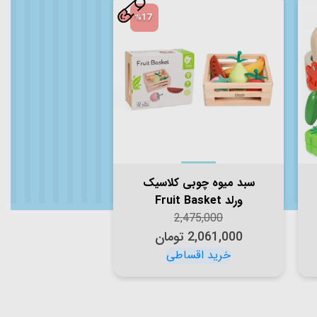
%17
سبد میوه چوبی کلاسیک
ورلد Fruit Basket
Classic World کد 50643
2,475,000
2,061,000
تومان