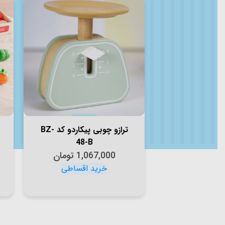
ترازو چوبی پیکاردو کد BZ-
48-B
1,067,000
تومان