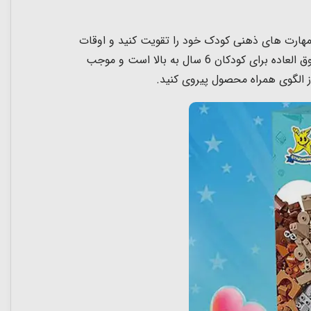
 که دوست داری بساز! با کمک این اسباب بازی لگو کلاسیک 1553 تکه، توانایی و مهارت های ذهنی کودک خود را تقویت کنید و اوقات
شاد و مفرحی را برایشان محیا کنید. لگو کلاسیک 1553 تکه یک اسباب بازی فوق العاده جذاب و سرگرم کننده و یک هدیه فوق العاده برای کودکان 6 سال به بالا است و موجب
ز الگوی همراه محصول پیروی کنید.