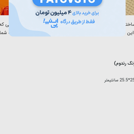
ا داشتن 1553 تکه بلوک های ساختنی به همراه صفحه لگو و با توجه به سایز و شکل های
 این لگو وجود قطعات با اشکال و طول ها مختلف است. که کودک شما 
رنگ رندوم)