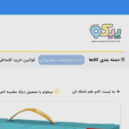
دسته بندی کالاها
ثبت درخواست پشتیبانی
قوانین خرید اقساطی
به لیست کادو هام اضافه کن
میخوام با محصول دیگه مقایسه کنم!