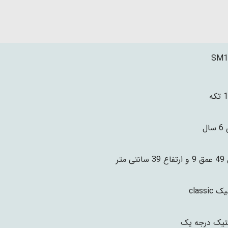
SM1
که
ال
نتی متر
classic
تیک درجه یک