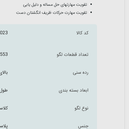
تقویت مهارتهای حل مساله و دلیل یابی
تقویت مهارت حرکات ظریف انگشتان دست
کد کالا
023
تعداد قطعات لگو
1553 ت
رده سنی
بالای 6 س
ابعاد بسته بندی
طول 49 عمق 9 و ارتفاع 39 سا
نوع لگو
کلاسیک 
جنس
پلاس