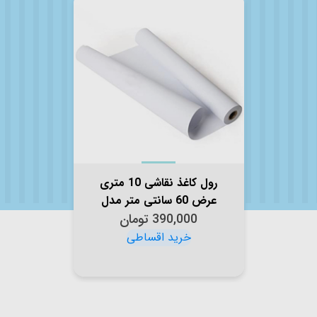
رول کاغذ نقاشی 10 متری
عرض 60 سانتی متر مدل
390,000
1060
تومان