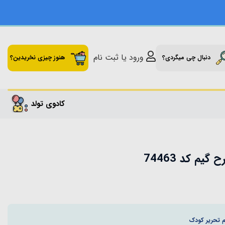
ورود یا ثبت نام
دنبال چی میگردی؟
هنوز چیزی نخریدین؟
کادوی تولد
م کد 74463
م تحریر کودک