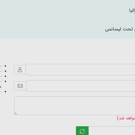
لیا
 تحت لیسانس
- 
- 
- 
- 
عک
- 
خواهد شد)