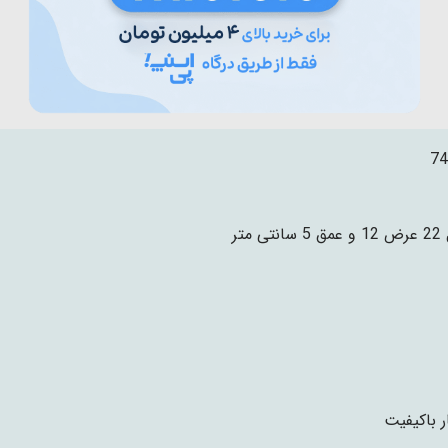
74
تی متر
ر باکیفیت