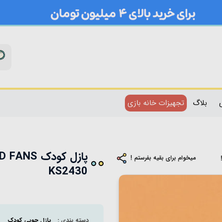
بلاگ
تجهیزات خانه بازی
میخوام برای بقیه بفرستم !
KS2430
دسته بندی :
پازل چوبی کودک