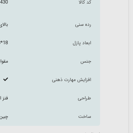
کد کالا
430
رده سنی
بالای 3 س
ابعاد پازل
18*28 سانتی متر
جنس
مقوا
افزایش مهارت ذهنی
طراحی
فنز ا
ساخت
چین