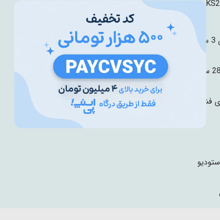
KS2
ال
ی فشرده
ستودیو