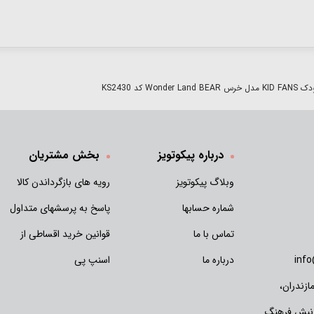
Wonder La کد KS2430
درباره پیکوتویز
بخش مشتریان
وبلاگ پیکوتویز
رویه های بازگرداندن کالا
شماره حسابها
پاسخ به پرسشهای متداول
تماس با ما
قوانین خرید اقساطی از
inf
درباره ما
اسنپ پی
زندران،
 نبش فرهنگ