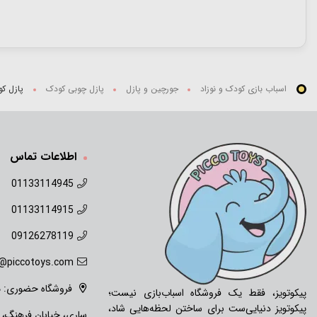
اسباب بازی کودک و نوزاد
جورچین و پازل
پازل چوبی کودک
پازل کودک KID FANS مدل خرس nd BEAR
اطلاعات تماس
01133114945
01133114915
09126278119
o@piccotoys.com
فروشگاه حضوری: ما
پیکوتویز، فقط یک فروشگاه اسباب‌بازی نیست؛
پیکوتویز دنیایی‌ست برای ساختن لحظه‌هایی شاد،
ساری، خیابان فرهنگ،