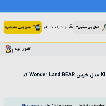
ورود یا ثبت نام
دنبال چی میگردی؟
هنوز چیزی نخریدین؟
کادوی تولد
پازل کودک KID FANS مدل خرس Wonder Land BEAR کد
اسباب بازی 3 تا 5 سال
اسباب بازی 5 تا 7 سال
جورچین و پازل