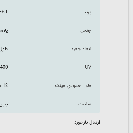
برند
VEST و
جنس
پلاس
ابعاد جعبه
طول 16 عرض 6.5 ارتفاع 4 سان
400
UV
طول حدودی عینک
12 سانتیمتر
ساخت
چین
ارسال بازخورد