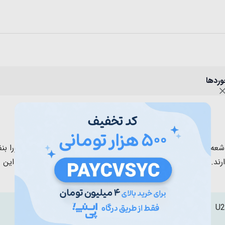
وردها
ابی وست VEST مدل گربه با UV400، ضد اشعه ماورا بنفش بوده و با توانایی جلوگیری از ورو
رند.
بدنه و قاب این عینک آفتابی بسیار با کیفیت و محکم است.
این 
U2