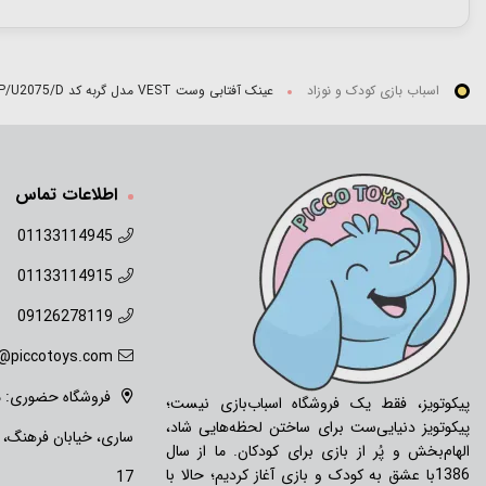
اسباب بازی کودک و نوزاد
عینک آفتابی وست VEST مدل گربه کد P/U2075/D
اطلاعات تماس
01133114945
01133114915
09126278119
o@piccotoys.com
فروشگاه حضوری: ما
پیکوتویز، فقط یک فروشگاه اسباب‌بازی نیست؛
پیکوتویز دنیایی‌ست برای ساختن لحظه‌هایی شاد،
ساری، خیابان فرهنگ،
الهام‌بخش و پُر از بازی برای کودکان. ما از سال
1386با عشق به کودک و بازی آغاز کردیم؛ حالا با
17