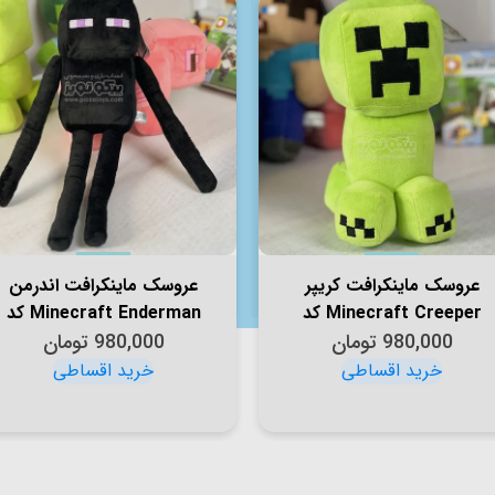
عروسک ماینکرافت کریپر
عروسک ماینکرافت اندرمن
Minecraft Creeper کد
Minecraft Enderman کد
980,000
AF100247
تومان
سایز کوچک AF100245
980,000
تومان