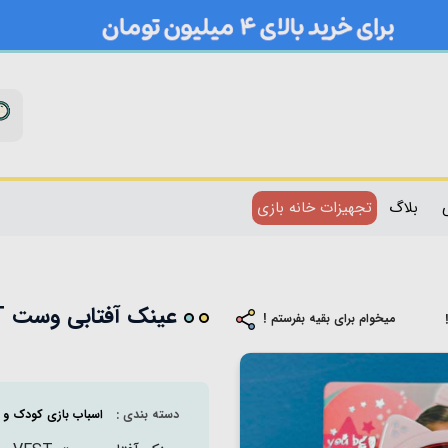
بلاگ
تجهیزات خانه بازی
عینک آفتابی وست VEST مدل گربه کد P/U2075/D
میخوام برای بقیه بفرستم !
دسته بندی :
اسباب بازی کودک و ن