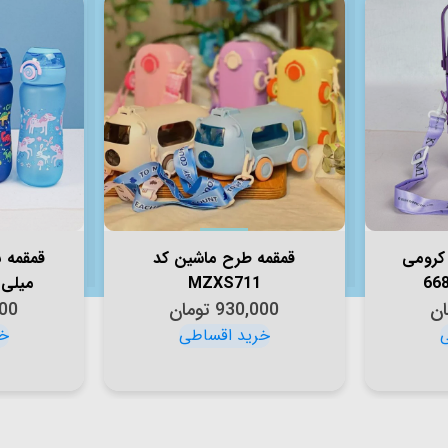
 کرومی
قمقمه طرح ماشین کد
MZXS711
میلی لیت
ان
930,000
تومان
00