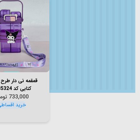
قمقمه نی دار طرح
کتابی کد 6685324
733,000
توم