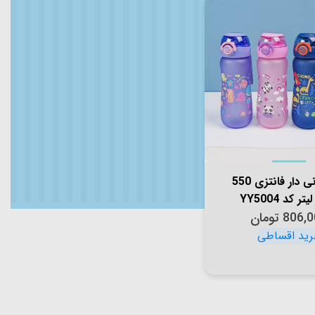
قمقمه نی دار فانتزی 550
ر کد YY5004
806,0
تومان