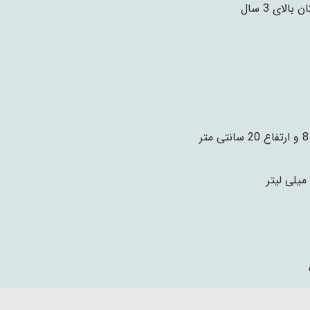
 بالای 3 سال
ر