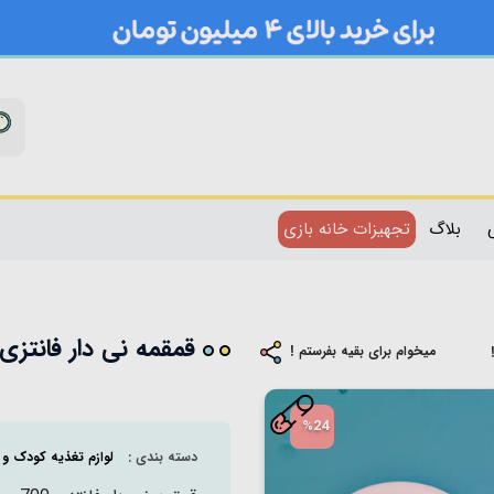
بلاگ
تجهیزات خانه بازی
قمقمه نی دار فانتزی 700 میلی لیتر کد KN0119
میخوام برای بقیه بفرستم !
%24
دسته بندی :
لوازم تغذیه کودک و ن