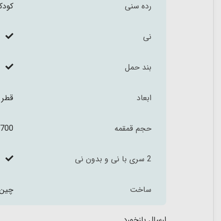
رده سنی
کودکان
نی
بند حمل
ابعاد
قطر 8 و ارتفاع 20 سانتی مت
حجم قمقمه
700 میلی لیتر
2 سری با نی و بدون نی
ساخت
چین
ارسال بازخورد