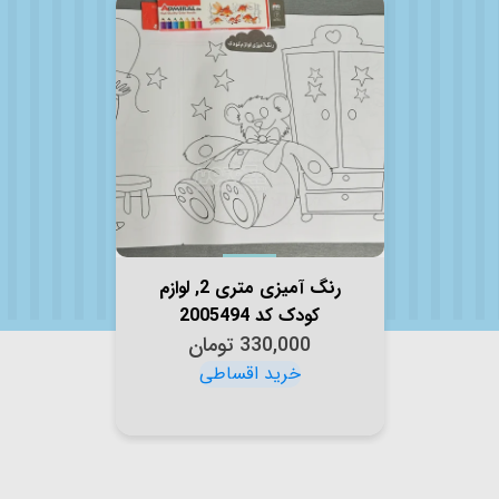
رنگ آمیزی متری 2, لوازم
کودک کد 2005494
330,000
تومان