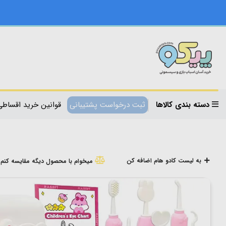
دسته بندی کالاها
ثبت درخواست پشتیبانی
قوانین خرید اقساطی
به لیست کادو هام اضافه کن
میخوام با محصول دیگه مقایسه کنم!