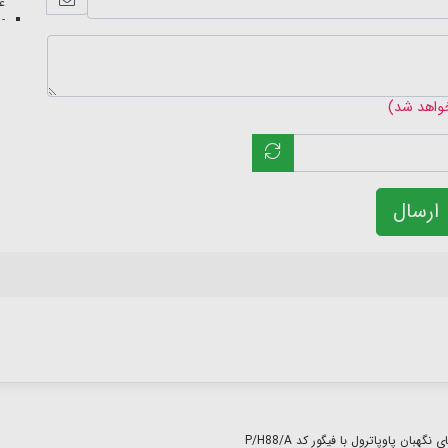
عک
- 
خواهد شد)
ارسال
بان پاوپاترول با فیگور کد P/H88/A