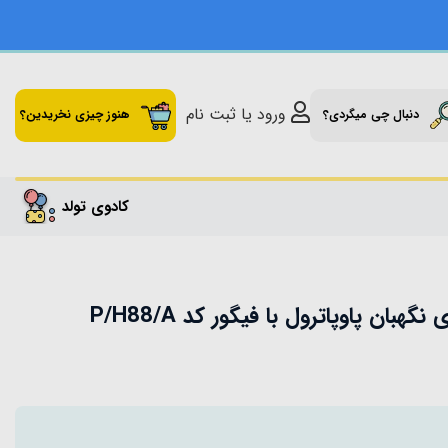
ورود یا ثبت نام
دنبال چی میگردی؟
هنوز چیزی نخریدین؟
کادوی تولد
ان پاوپاترول با فیگور کد P/H88/A