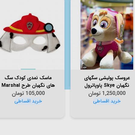
عروسک پولیشی سگهای
ماسک نمدی کودک سگ
نگهبان Skye پاوپاترول
های نگهبان طرح Marshal
1,250,000
AF100324
تومان
105,000
پاوپاترول مدل
تومان
P/3516/MA