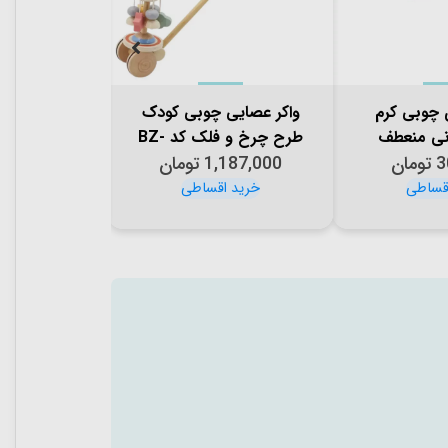
 چوبی کرم
واکر عصایی چوبی کودک
اسباب بازی
نی منعطف
طرح چرخ و فلک کد BZ-
پیکاردو کد -27-C
B
3
تومان
1,187,000
18-G
تومان
44,000