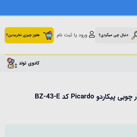
ورود یا ثبت نام
دنبال چی میگردی؟
هنوز چیزی نخریدین؟
کادوی تولد
اردو Picardo کد BZ-43-E