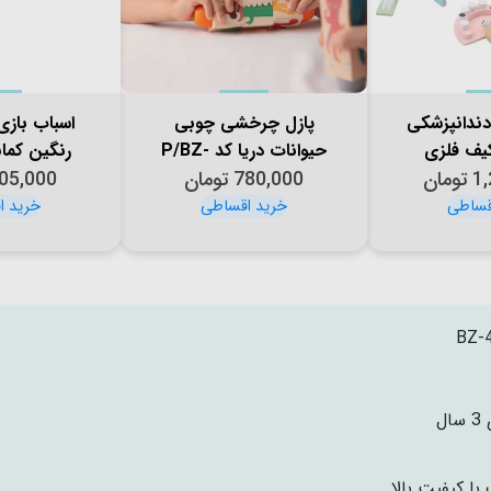
دندانپزشکی
پازل چرخشی چوبی
اسباب بازی
کیف فلزی
حیوانات دریا کد P/BZ-
رنگین کما
KZ-
1
تومان
780,000
40-A/B
تومان
پاستلی کد Z-07-D
05,000
BZ-
ال
با کیفیت بالا