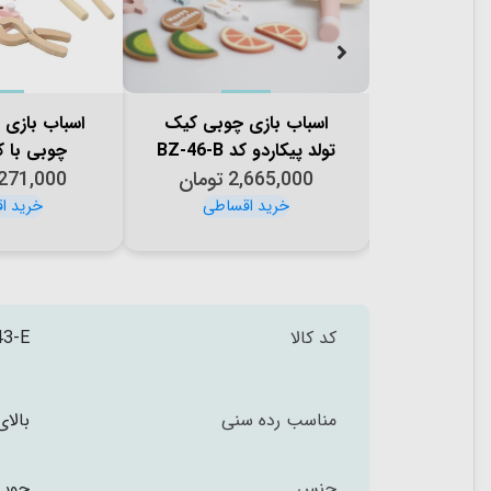
 چوبی ست
اسباب بازی چوبی کیک
اسباب بازی 
 کیف کمری
تولد پیکاردو کد BZ-46-B
چوبی با 
1
تومان
پیکاردو آبی کد P/BZ-
2,665,000
تومان
پیکاردو کد 20
,271,000
43
کد کالا
43-E
مناسب رده سنی
بالای 3 س
جنس
چوب 