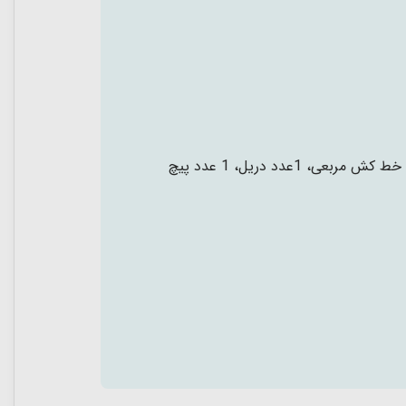
جعبه ابزار چوبی، 1 عدد جعبه چوبی برای حمل آسان، 1 عدد چکش، 1 عدد خط کش مربعی، 1عدد دریل، 1 عدد پیچ