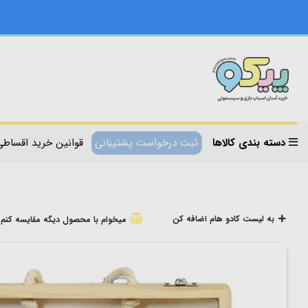
دسته بندی کالاها
ثبت درخواست پشتیبانی
قوانین خرید اقساطی
به لیست کادو هام اضافه کن
میخوام با محصول دیگه مقایسه کنم!