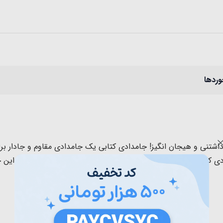
وردها
 داشتنی و هیجان انگیز! جامدادی کتابی یک جامدادی مقاوم و جادار ب
دی کتابی با طرح های فانتزی برجسته دل هر کوچولویی رو میبره. ا