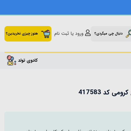
ورود یا ثبت نام
دنبال چی میگردی؟
هنوز چیزی نخریدین؟
کادوی تولد
می کد 417583