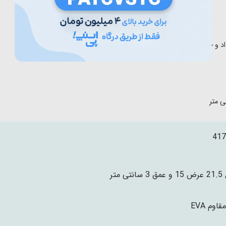
 و خودکار
417
تی متر
اوم EVA