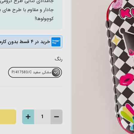
جامدادی کتابی طرح کرومی ،
جادار و مقاوم با طرح های
کوچولوها!
خرید در ۴ قسط بدون کارمزد
رنگ
مشکی سفید P/417583/C