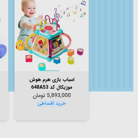
اسباب بازی هرم هوش
موزیکال کد 648A53
5,893,000
تومان