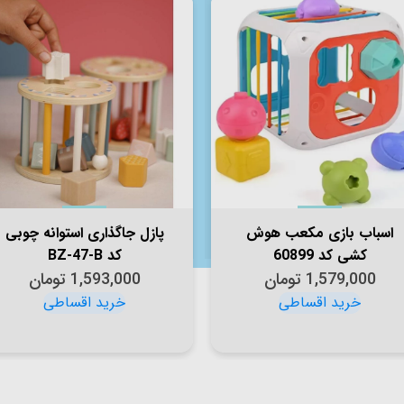
اسباب بازی مکعب هوش
پازل جاگذاری استوانه چوبی
کشی کد 60899
کد BZ-47-B
1,579,000
تومان
1,593,000
تومان