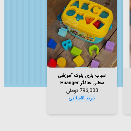
اسباب بازی بلوک آموزشی
سطلی هانگر Huanger
796,000
تومان
مدل اشکال و حروف کد
HE0218