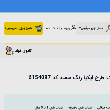
ورود یا ثبت نام
دنبال چی میگردی؟
هنوز چیزی نخریدین؟
کادوی تولد
ح ایکیا رنگ سفید کد 6154097
 سه سالگی
اسباب بازی دخترانه
اسباب بازی 3 تا 5 سال