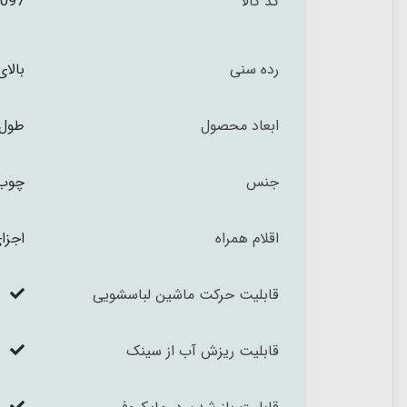
کد کالا
097
رده سنی
بالای 3 س
ابعاد محصول
طول 84 عمق 43 ارتفاع 120 سا
جنس
چوب 
اقلام همراه
اجزا
قابلیت حرکت ماشین لباسشویی
قابلیت ریزش آب از سینک