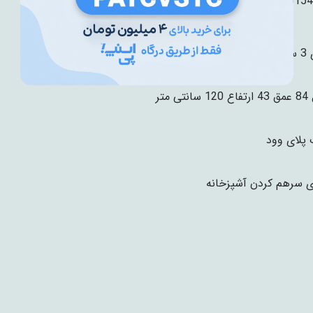
6154
ال
نتی متر
پلای وود
ی سرهم کردن آشپزخانه