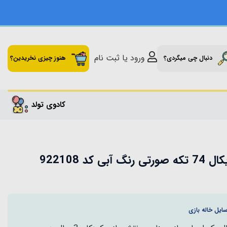
ورود یا ثبت نام
دنبال چی میگردی؟
هنوز چیزی نخریدین؟
کادوی تولد
 کد 922108
ایل خاله بازی