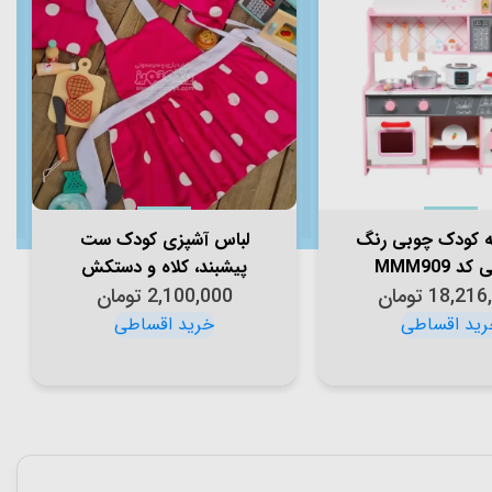
ه کودک چوبی رنگ
لباس آشپزی کودک ست
د MMM909
پیشبند، کلاه و دستکش
18,216
تومان
سرخابی کد 4045938
2,100,000
تومان