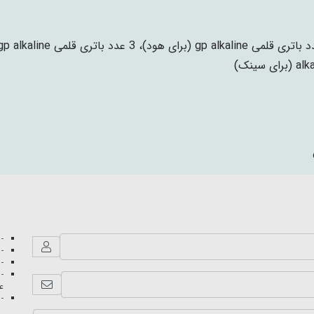
رای سینک)
- 
- 
- 
- 
عک
- 