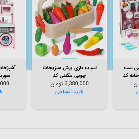
اشی ست
اسباب بازی برش سبزیجات
آشپزخان
زخانه کد
چوبی مگنتی کد
صورتی ک
ان
3,380,000
JHTOY397
تومان
,000