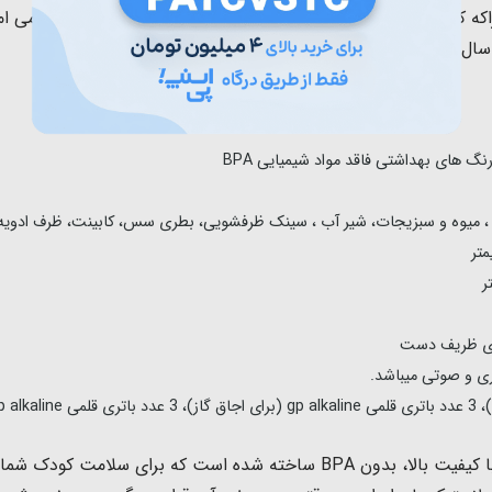
که کودکان عاشق این جزئیات هستند.
این آشپزخانه کودک با تمامی ا
اشق ، میوه و سبزیجات، شیر آب ، سینک ظرفشویی، بطری سس، کابینت، ظرف ادویه،
های ظریف دست
ری و صوتی میباشد.
مواد ایمن: مجموعه محصول از پلاستیک مقاوم ABS با کیفیت بالا، بدون BPA سا