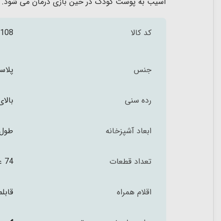
آسیب به پوست کودک در حین بازی درمان می شود. پ
کد کالا
108
جنس
پلاس
رده سنی
بالای 3 س
ابعاد آشپزخانه
طول 31.5 عرض 70.5 ارتفاع 97 س
تعداد قطعات
74 عدد
اقلام همراه
قابل