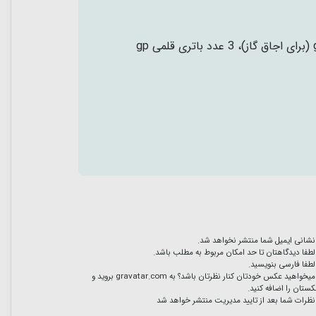
3 عدد باتری قلمی gp alkaline (برای هود)، 3 عدد باتری قلمی gp alkaline (برای اجاق گاز)، 3 عدد باتری قلمی gp
نشانی ایمیل شما منتشر نخواهد شد.
لطفا دیدگاهتان تا حد امکان مربوط به مطلب باشد.
لطفا فارسی بنویسید.
میخواهید عکس خودتان کنار نظرتان باشد؟ به
gravatar.com
بروید و
ستان را اضافه کنید.
نظرات شما بعد از تایید مدیریت منتشر خواهد شد