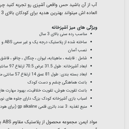
آب از آن باشید
حس واقعی آشپزی رو تجربه کنید چرا
العاده اش میتواند بهترین هدیه برای کودکان بالای 3 سال باشد.
ویژگی های میز آشپزخانه
مناسب رده سنی بالای 3 سال
ساخته شده از پلاستیک درجه یک و غیر سمی ABS و رنگ های بهداشتی فاقد مواد شیمیایی BPA
نصب آسان
شامل : قابلمه ، ماهیتابه، لیوان ، چنگال ، چاقو ، ق
ابعاد آشپزخانه: طول 31.5 عرض 70.5 ارتفاع 97 سانتیمتر
ابعاد بسته بندی: طول 81 عمق 14 ارتفاع 57 سانتی متر
باعث هماهنگی چشم و دست کودک
باعث تقویت
هوش، تقویت خلاقیت، بهبود مهارت 
اسباب بازی آشپزخانه کودک بزرگ دارای جلوه های نو
منبع تغذیه: 3 عدد باتری قلمی gp alkaline (برای هود)، 3 عدد باتری قلمی gp alkaline (برای اجاق گاز)، 3 عدد باتری قلمی gp alkaline (برای سینک)