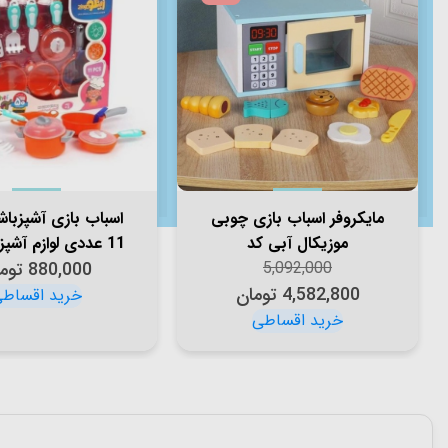
مایکروفر اسباب بازی چوبی
اسباب بازی آشپزب
موزیکال آبی کد
11 عددی لوازم آشپ
5,092,000
KBQ2020010
880,000
901457
توم
4,582,800
تومان