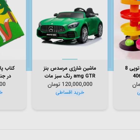
اسباب بازی سرسره توپی 8
ماشین شارژی مرسدس بنز
کتاب پا
amg GTR رنگ سبز مات
در جنگل 
مان
کد 4065408
120,000,000
تومان
00