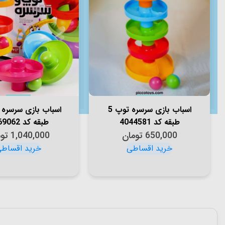
اسباب بازی سرسره توپ 5
طبقه کد 4044581
طبقه کد 4069062
650,000
تومان
1,040,000
تو