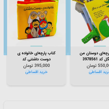
رچه‌ای دوستان من
کتاب پارچه‌ای خانواده ی
کد 3978561
دوست داشتنی کد
550,0
تومان
395,000
3978582
تومان