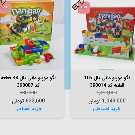
%28
%30
لگو دوپلو دانی بال 105
لگو دوپلو دانی بال 48 قطعه
قطعه کد 398014
کد 398007
880,000
1,490,000
1,043,000
تومان
633,600
تومان