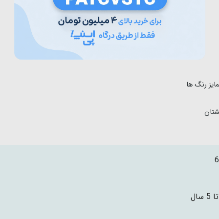
ایز رنگ ها
شتان
6