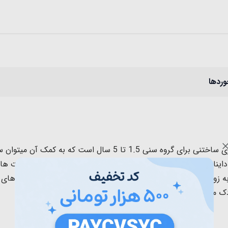
وردها
اسباب بازی لگو دوپلو 22 تکه دایناسور یک اسباب بازی ساختنی برای گ
ایناسورهای جدید و بامزه خلق کرد. کودکان با چیدن آجرها مهارت ها
ک میشود.