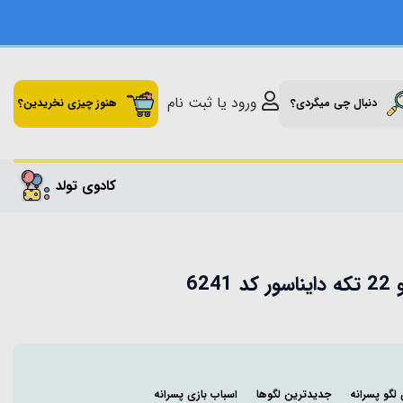
ورود یا ثبت نام
دنبال چی میگردی؟
هنوز چیزی نخریدین؟
کادوی تولد
624
 لگو پسرانه
جدیدترین لگوها
اسباب بازی پسرانه