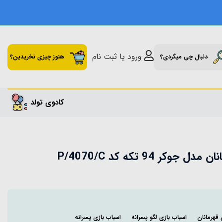
ورود یا ثبت نام
دنبال چی میگردی؟
هنوز چیزی نخریدین؟
کادوی تولد
وکر 94 تکه کد P/4070/C
 قهرمانان
اسباب بازی لگو پسرانه
اسباب بازی پسرانه