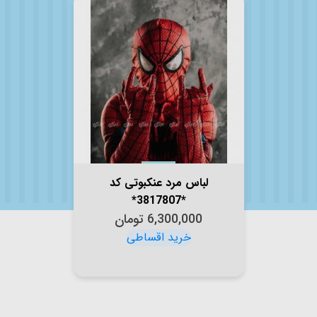
لباس مرد عنکبوتی کد
*3817807*
6,300,000
تومان