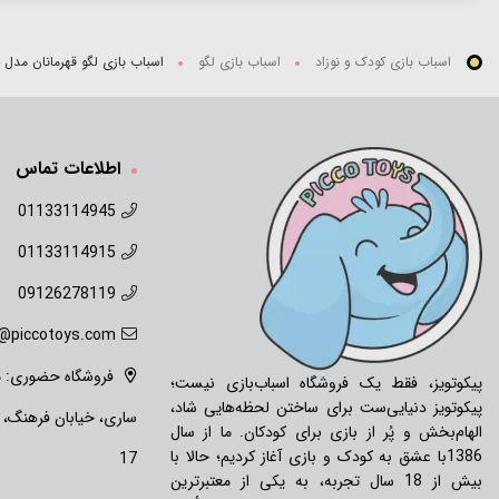
اسباب بازی کودک و نوزاد
اسباب بازی لگو
اسباب بازی لگو قهرمانان مدل جوکر 94 تکه کد C
اطلاعات تماس
01133114945
01133114915
09126278119
o@piccotoys.com
فروشگاه حضوری: ما
پیکوتویز، فقط یک فروشگاه اسباب‌بازی نیست؛
پیکوتویز دنیایی‌ست برای ساختن لحظه‌هایی شاد،
ساری، خیابان فرهنگ،
الهام‌بخش و پُر از بازی برای کودکان. ما از سال
1386با عشق به کودک و بازی آغاز کردیم؛ حالا با
17
بیش از 18 سال تجربه، به یکی از معتبرترین