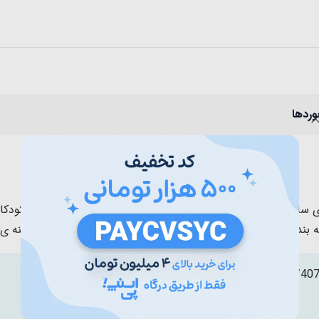
وردها
 لگو قهرمانان مدل جوکر دارای 94 تکه برای ساخت جوکر! شخصیت ضد قهرمان جوکر طرفداران زی
 بندی زیبای این لگو باعث شده که برای هدیه به کودکان یک گزینه ی 
P/40