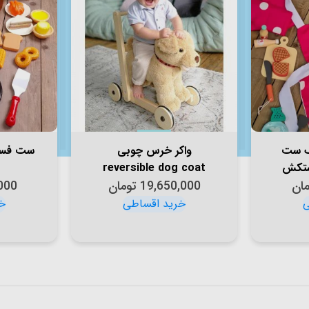
ک ست
واکر خرس چوبی
ست فست
دستکش
reversible dog coat
مان
19,650,000
little bird 3052
تومان
000