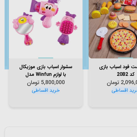
 فود اسباب بازی
سشوار اسباب بازی موزیکال
کد 20B2
با لوازم Winfun مدل
2,096,
تومان
5,800,000
003033
تومان