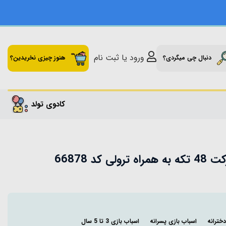
ورود یا ثبت نام
دنبال چی میگردی؟
هنوز چیزی نخریدین؟
کادوی تولد
 کد 66878
خترانه
اسباب بازی پسرانه
اسباب بازی 3 تا 5 سال