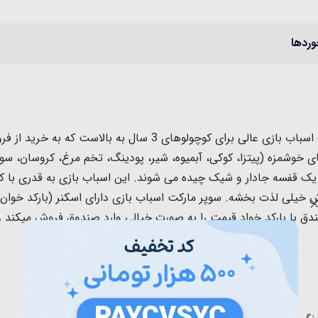
وردها
ی 3 سال به بالاست که به خرید از فروشگاه، سوپر مارکت
رای 48 تکه مثل خوراکی های خوشمزه (پیتزا، کوکی، آبمیوه، شیر، پودینگ، تخم مرغ، 
ی یک قفسه جادار و شیک چیده می شوند. این اسباب بازی به قدری با
ش خیلی لذت بخشه. سوپر مارکت اسباب بازی دارای اسکنر (بارکد خوا
ندق با بارکد خواد قیمت را به صورت خیالی وارد صندوق فروش میکند و 