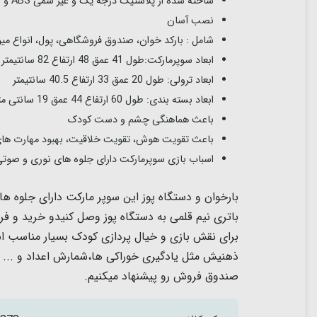
ساخته شده از پلاستیک درجه یک و غیر سمی ABS و رنگ های بهداشتی فاقد مواد شیمیایی BPA
نصب آسان
شامل :
بارکد خوان، صندوق فروشگاهی، پول، انواع میو
ابعاد سوپرمارکت:طول 41 عمق 48 ارتفاع 82 سانتیمتر
ابعاد ترولی: طول 20 عمق 33 ارتفاع 40.5 سانتیمتر
ابعاد بسته بندی: طول 60 ارتفاع 44 عمق 19 سانتی متر
باعث هماهنگی چشم و دست کودک
باعث تقویت
هوش، تقویت خلاقیت، بهبود مهارت 
اسباب بازی سوپرمارکت دارای جلوه های نوری و صوتی
باتری نیم قلمی به دستگاه پوز وصل کنیدو خرید و ف
برای نقش بازی و خیال پردازی کودک بسیار مناسب ا
ذهنیش مثل یادگیری خوراکی ها،شمارش اعداد و ...
صندوق فروش رو پیشنهاد میکنیم.