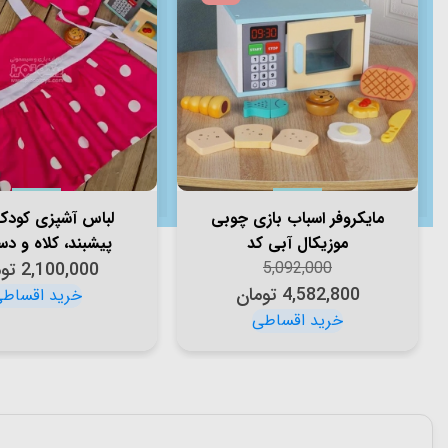
مایکروفر اسباب بازی چوبی
لباس آشپزی کود
موزیکال آبی کد
پیشبند، کلاه و 
5,092,000
KBQ2020010
سرخابی کد 4045938
2,100,000
تو
4,582,800
تومان