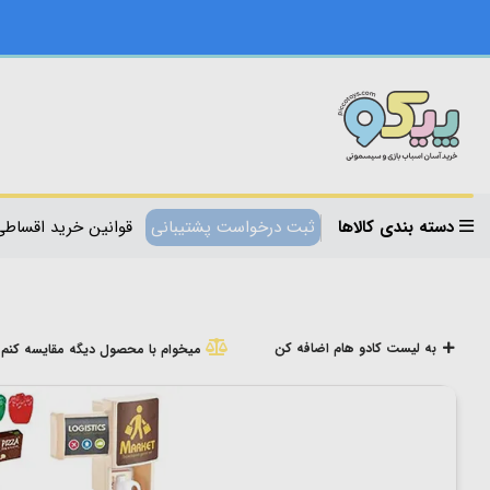
دسته بندی کالاها
ثبت درخواست پشتیبانی
قوانین خرید اقساطی
به لیست کادو هام اضافه کن
میخوام با محصول دیگه مقایسه کنم!