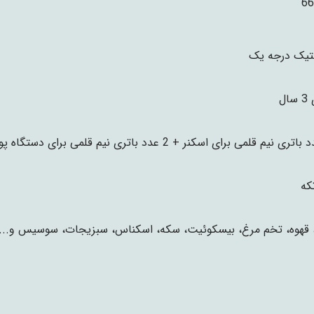
66
تیک درجه یک
ال
 قهوه، تخم مرغ، بیسکوئیت، سکه، اسکناس، سبزیجات، سوسیس و....