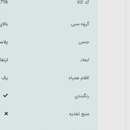
کد کالا
716
گروه سنی
بالای 3 س
جنس
پلاس
ابعاد
ارتفاع 9.5 و طول .5
اقلام همراه
یک ع
رنگبندی
منبع تغذیه