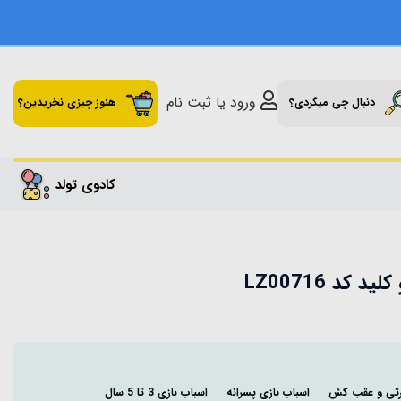
ورود یا ثبت نام
دنبال چی میگردی؟
هنوز چیزی نخریدین؟
کادوی تولد
کد LZ00716
رتی و عقب کش
اسباب بازی پسرانه
اسباب بازی 3 تا 5 سال