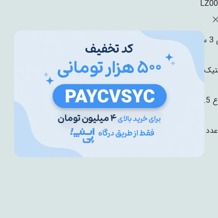
LZ00
ال
تیک درجه 1
8 سانتی متر
دد ماشین، یک عدد کلید