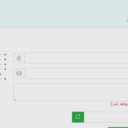
- 
- 
- 
- 
عک
- 
خواهد شد)