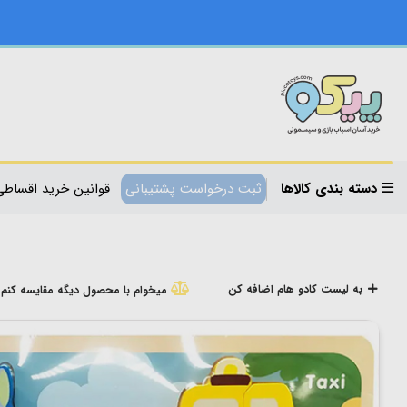
دسته بندی کالاها
ثبت درخواست پشتیبانی
قوانین خرید اقساطی
به لیست کادو هام اضافه کن
میخوام با محصول دیگه مقایسه کنم!