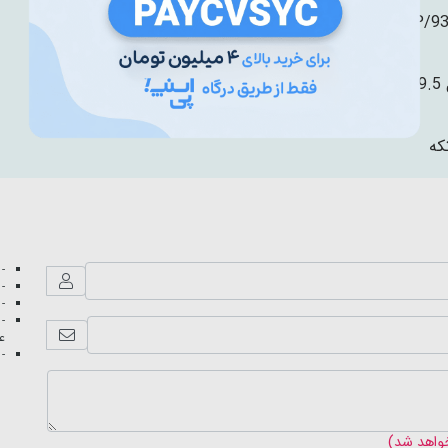
P/9
ی متر
- 
- 
- 
- 
عک
- 
خواهد شد)