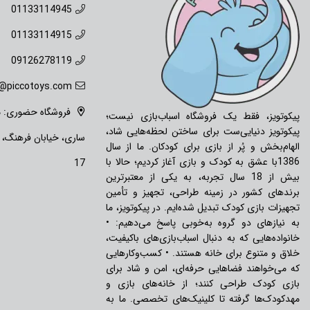
01133114945
01133114915
09126278119
o@piccotoys.com
فروشگاه حضوری: ما
پیکوتویز، فقط یک فروشگاه اسباب‌بازی نیست؛
پیکوتویز دنیایی‌ست برای ساختن لحظه‌هایی شاد،
ساری، خیابان فرهنگ،
الهام‌بخش و پُر از بازی برای کودکان. ما از سال
1386با عشق به کودک و بازی آغاز کردیم؛ حالا با
17
بیش از 18 سال تجربه، به یکی از معتبرترین
برندهای کشور در زمینه طراحی، تجهیز و تأمین
تجهیزات بازی کودک تبدیل شده‌ایم. در پیکوتویز، ما
به نیازهای دو گروه به‌خوبی پاسخ می‌دهیم: •
خانواده‌هایی که به دنبال اسباب‌بازی‌های باکیفیت،
خلاق و متنوع برای خانه هستند. • کسب‌وکارهایی
که می‌خواهند فضاهایی حرفه‌ای، امن و شاد برای
بازی کودک طراحی کنند؛ از خانه‌های بازی و
مهدکودک‌ها گرفته تا کلینیک‌های تخصصی. ما به