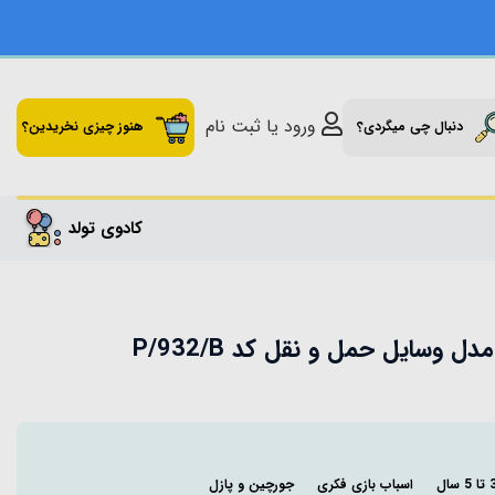
ورود یا ثبت نام
دنبال چی میگردی؟
هنوز چیزی نخریدین؟
کادوی تولد
 وسایل حمل و نقل کد P/932/B
اسباب بازی فکری
جورچین و پازل