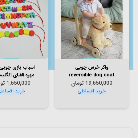
واکر خرس چوبی
اسباب بازی چوبی
reversible dog coat
مهره الفبای انگلی
19,650,000
little bird 3052
تومان
1,650,000
MWZ0268
تو