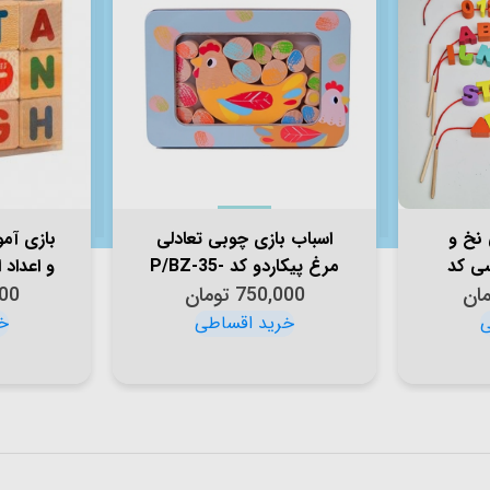
 نخ و
اسباب بازی چوبی تعادلی
بازی آم
سی کد
مرغ پیکاردو کد P/BZ-35-
و اعداد ان
مان
750,000
A/M
تومان
00