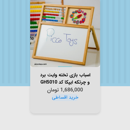
اسباب بازی تخته وایت برد
و چرتکه ایپکا کد GH5010
1,686,000
تومان