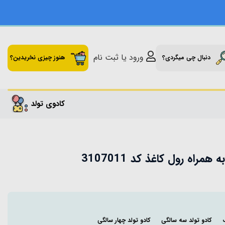
ورود یا ثبت نام
دنبال چی میگردی؟
هنوز چیزی نخریدین؟
کادوی تولد
مراه رول کاغذ کد 3107011
کادو تولد سه سالگی
کادو تولد چهار سالگی