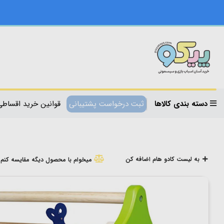
دسته بندی کالاها
ثبت درخواست پشتیبانی
قوانین خرید اقساطی
به لیست کادو هام اضافه کن
میخوام با محصول دیگه مقایسه کنم!