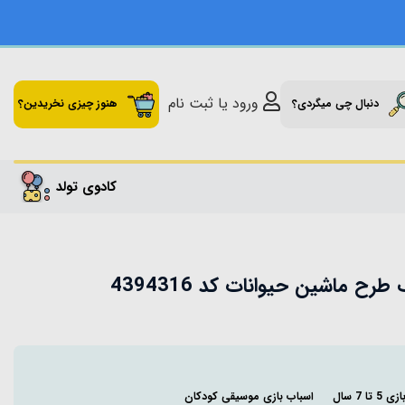
ورود یا ثبت نام
دنبال چی میگردی؟
هنوز چیزی نخریدین؟
کادوی تولد
 ماشین حیوانات کد 4394316
تا 7 سال
اسباب بازی موسیقی کودکان