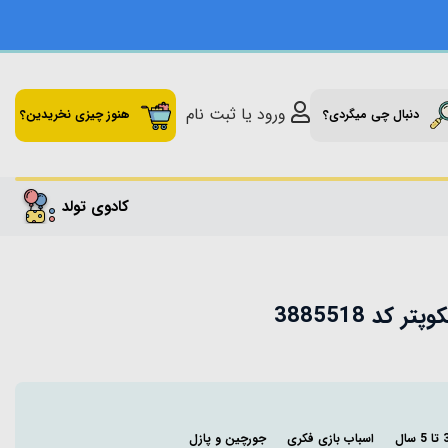
ورود یا ثبت نام
دنبال چی میگردی؟
هنوز چیزی نخریدین؟
کادوی تولد
کد 3885518
اسباب بازی فکری
جورچین و پازل