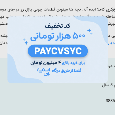
کری کاملا ایده آله. بچه ها میتونن قطعات چوبی پازل رو در جای درس
ت ساخته شده و رنگ ها و طرح های شادش توجه هر کودکی رو جلب میکن
موزش بدین. اینطوری هم با لذت بیشتری یاد میگیرن و هم توی ذهنشون
بازی دخترانه
یک هدیه جالب و ماندگار باشه. اگر به پازل، اسباب باز
مرغوب
ال
3885