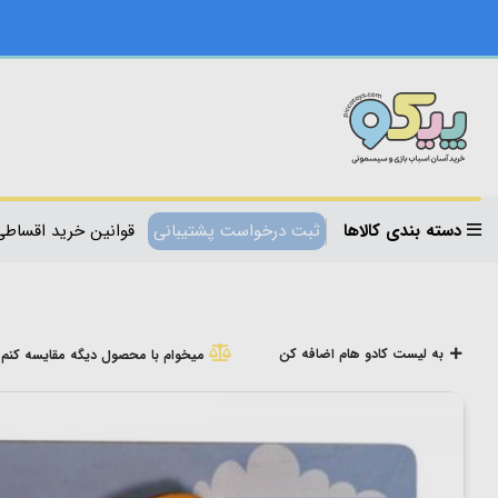
دسته بندی کالاها
ثبت درخواست پشتیبانی
قوانین خرید اقساطی
به لیست کادو هام اضافه کن
میخوام با محصول دیگه مقایسه کنم!