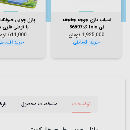
اسباب بازی جوجه جغجغه
پازل چوبی حیوانا
ای tolo کد86597
با قوطی فلزی 
1,925,000
تومان
611,000
XHN0102
توم
توضیحات
مشخصات محصول
بازخ