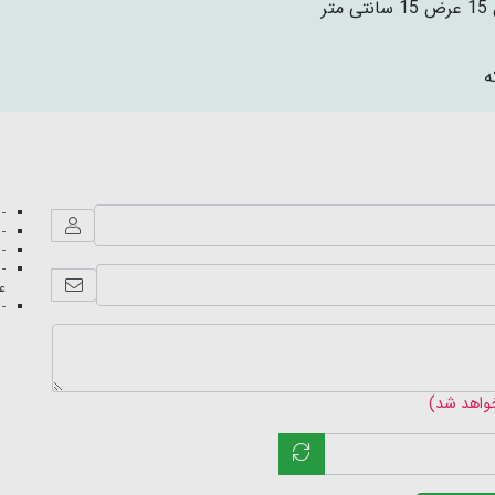
 متر
- 
- 
- 
- 
عک
- 
خواهد شد)