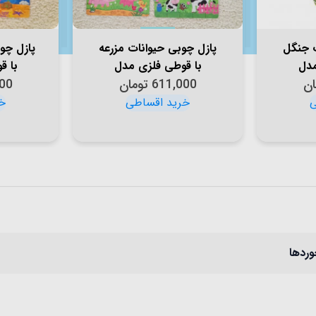
ت جنگل
پازل چوبی حیوانات مزرعه
پازل چو
مدل
با قوطی فلزی مدل
با ق
ان
611,000
XHN0110
تومان
00
وردها