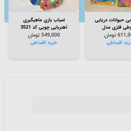
بی حیوانات دریایی
اسباب بازی ماهیگیری
وطی فلزی مدل
آهنربایی چوبی کد 3521
611,0
XHN0101
تومان
549,000
تومان