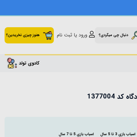
ورود یا ثبت نام
دنبال چی میگردی؟
هنوز چیزی نخریدین؟
کادوی تولد
د 1377004
اسباب بازی 3 تا 5 سال
اسباب بازی 5 تا 7 سال