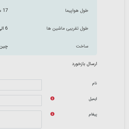
طول هواپیما
17 سانتی متر
طول تقریبی ماشین ها
6 الی 7.5 سانتی متر
ساخت
چین
ارسال بازخورد
نام
ایمیل
پیغام