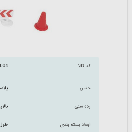
کد کالا
004
جنس
پلاس
رده سنی
بالای 3 س
ابعاد بسته بندی
طول 24.5 عرض 25.5 عمق 4.5 سا