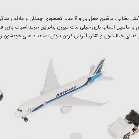
ست اسباب بازی فرودگاه شامل: هواپیما، آمبولانس، آتش نشانی، ماشین ح
 با ماشین اسباب بازی خیلی لذت میبرن بنابراین خرید اسباب بازی فر
 در دنیای خیالیشون و نقش آفرینی کردن بتونن استعداد های خودشون رو