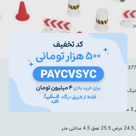
1377
تیک درجه یک
ال
نتی متر