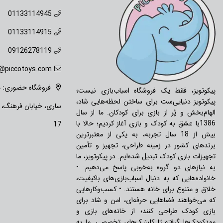
01133114945
01133114915
09126278119
o@piccotoys.com
فروشگاه حضوری: ما
پیکوتویز، فقط یک فروشگاه اسباب‌بازی نیست؛
پیکوتویز دنیایی‌ست برای ساختن لحظه‌هایی شاد،
ساری، خیابان فرهنگ،
الهام‌بخش و پُر از بازی برای کودکان. ما از سال
1386با عشق به کودک و بازی آغاز کردیم؛ حالا با
17
بیش از 18 سال تجربه، به یکی از معتبرترین
برندهای کشور در زمینه طراحی، تجهیز و تأمین
تجهیزات بازی کودک تبدیل شده‌ایم. در پیکوتویز، ما
به نیازهای دو گروه به‌خوبی پاسخ می‌دهیم: •
خانواده‌هایی که به دنبال اسباب‌بازی‌های باکیفیت،
خلاق و متنوع برای خانه هستند. • کسب‌وکارهایی
که می‌خواهند فضاهایی حرفه‌ای، امن و شاد برای
بازی کودک طراحی کنند؛ از خانه‌های بازی و
مهدکودک‌ها گرفته تا کلینیک‌های تخصصی. ما به