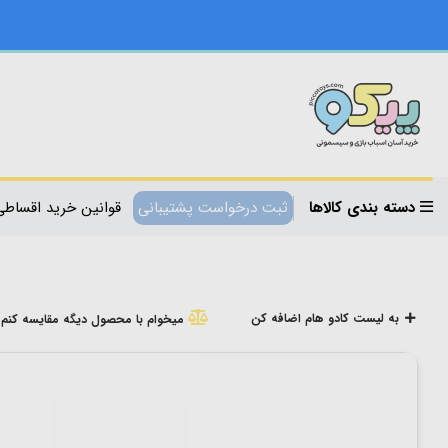
دسته بندی کالاها
ثبت درخواست پشتیبانی
قوانین خرید اقساطی
به لیست کادو هام اضافه کن
میخوام با محصول دیگه مقایسه کنم!