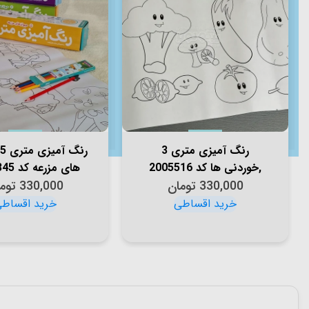
رنگ آمیزی متری 3
,خوردنی ها کد 2005516
های مزرعه کد 2005845
330,000
تومان
330,000
توم