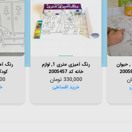
رنگ آمیزی متری 5 , حیوان
رنگ آمیزی متری 1, لوازم
خانه کد 2005457
کودک کد
ان
330,000
تومان
00