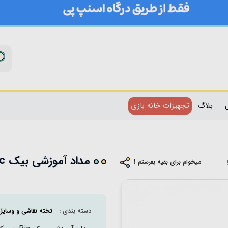
بلاگ
تجهیزات خانه بازی
مداد آموزشی بیک Bic مدل آبی کد 342798
میخوام برای بقیه بفرستم !
دسته بندی :
تخته نقاشی و وسای