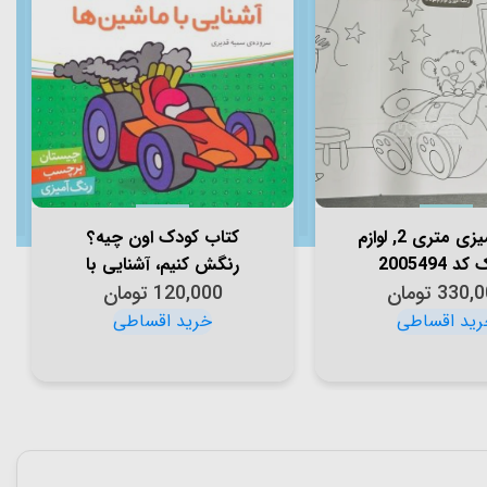
رنگ آمیزی متری 2, لوازم
کتاب کودک اون چیه؟
 2005494
رنگش کنیم، آشنایی با
330,0
تومان
120,000
ماشین ها کد 200630
تومان