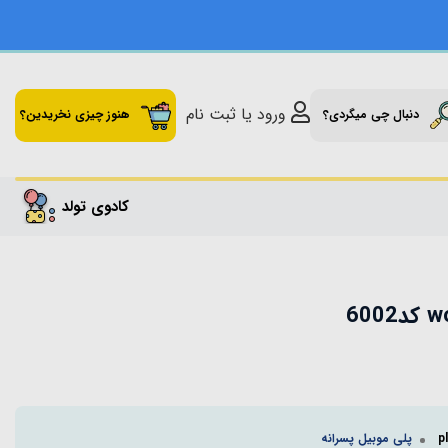
ورود یا ثبت نام
دنبال چی میگردی؟
هنوز چیزی نخریدین؟
کادوی تولد
60
پلی موبیل پسرانه