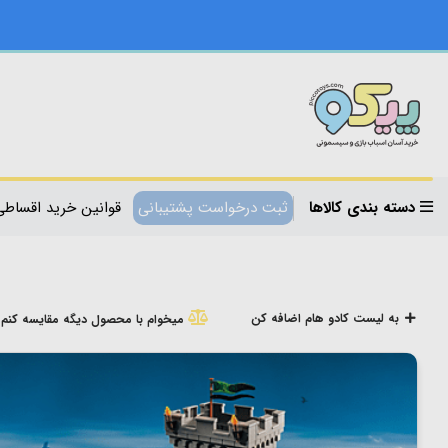
دسته بندی کالاها
ثبت درخواست پشتیبانی
قوانین خرید اقساطی
به لیست کادو هام اضافه کن
میخوام با محصول دیگه مقایسه کنم!