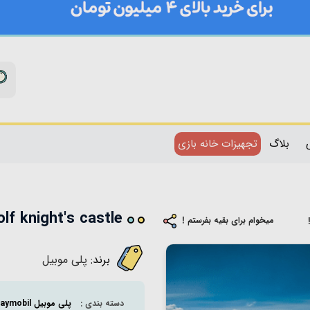
بلاگ
تجهیزات خانه بازی
wolf knight's castle کد02
میخوام برای بقیه بفرستم !
برند:
پلی موبيل
دسته بندی :
پلی موبيل playmobil