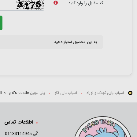
کد مقابل را وارد کنید
به این محصول امتیاز دهید
اسباب بازی کودک و نوزاد
اسباب بازی لگو
پلی موبيل playmobil
wolf knight's castle کد
اطلاعات تماس
01133114945