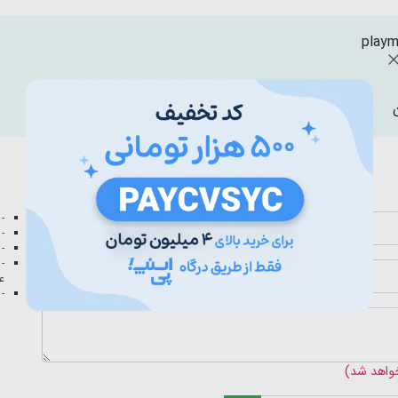
playm
- 
- 
- 
- 
عک
- 
خواهد شد)