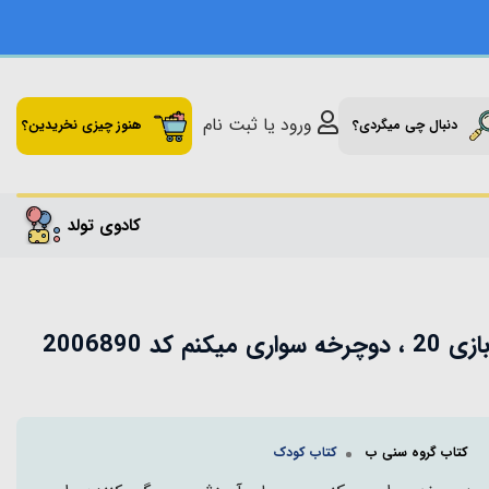
ورود یا ثبت نام
دنبال چی میگردی؟
هنوز چیزی نخریدین؟
کادوی تولد
کد 2006890
کتاب گروه سنی ب
کتاب کودک