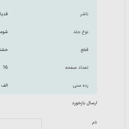
ناشر
قدیا
نوع جلد
شومی
قطع
خشت
تعداد صفحه
16
رده سنی
الف 
ارسال بازخورد
نام