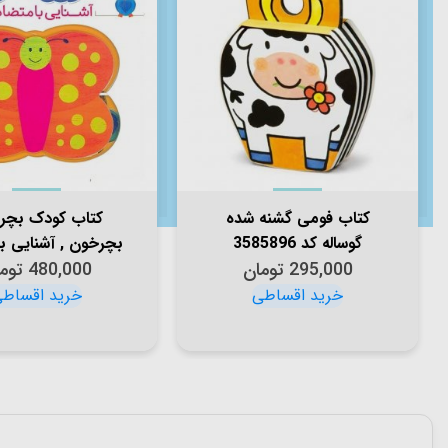
کتاب فومی گشنه شده
کتاب کودک بچر
گوساله کد 3585896
بچرخون , آشنایی با
295,000
تومان
ها کد 2007563
480,000
توم