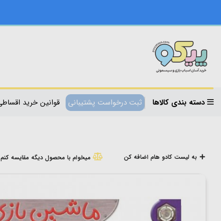
دسته بندی کالاها
ثبت درخواست پشتیبانی
قوانین خرید اقساطی
به لیست کادو هام اضافه کن
میخوام با محصول دیگه مقایسه کنم!