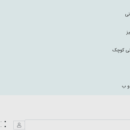
نی
ز
ی کوچک
و ب
- 
- 