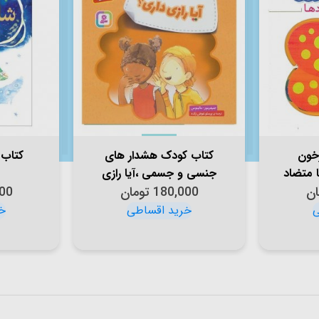
خون
کتاب کودک هشدار های
کتاب 
 متضاد
جنسی و جسمی ،آیا رازی
ان
داری؟ کد 2006980
180,000
تومان
00