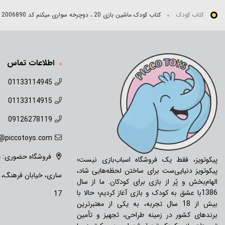
کتاب کودک
کتاب کودک ماشین بازی 20 ، دوچرخه سواری میکنم کد 2006890
اطلاعات تماس
01133114945
01133114915
09126278119
o@piccotoys.com
فروشگاه حضوری: ما
پیکوتویز، فقط یک فروشگاه اسباب‌بازی نیست؛
پیکوتویز دنیایی‌ست برای ساختن لحظه‌هایی شاد،
ساری، خیابان فرهنگ،
الهام‌بخش و پُر از بازی برای کودکان. ما از سال
1386با عشق به کودک و بازی آغاز کردیم؛ حالا با
17
بیش از 18 سال تجربه، به یکی از معتبرترین
برندهای کشور در زمینه طراحی، تجهیز و تأمین