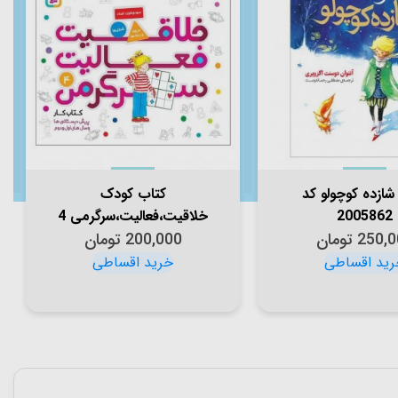
شازده کوچولو کد
کتاب کودک
2005862
خلاقیت،فعالیت،سرگرمی 4
250,0
تومان
کد 2005413
200,000
تومان